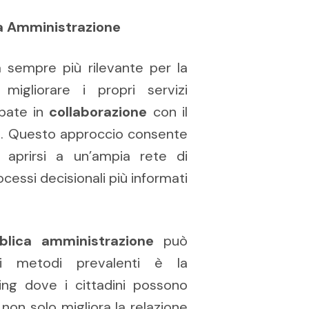
ca Amministrazione
 sempre più rilevante per la
igliorare i propri servizi
ppate in
collaborazione
con il
essi. Questo approccio consente
i aprirsi a un’ampia rete di
essi decisionali più informati
blica amministrazione
può
ei metodi prevalenti è la
ing dove i cittadini possono
non solo migliora la relazione