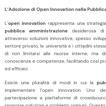
L’Adozione di Open Innovation nella Pubbli
L’
open innovation
rappresenta una strategia
pubblica amministrazione
desiderosa di m
attraverso soluzioni innovative, spesso svilu
settore privato, le università e i cittadini st
di non limitarsi alle risorse interne, ma d
conoscenze e competenze, facilitando così proc
ed efficaci.
Esiste una pluralità di modi in cui la
pub
implementare l’open innovation. Uno d
partecipazione a piattaforme di crowdsourc
proporre soluzioni a problemi comuni. Questo 