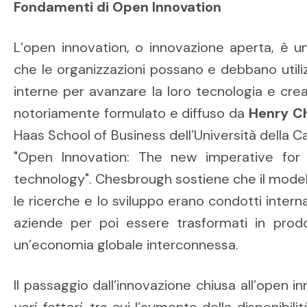
Fondamenti di Open Innovation
L’open innovation, o innovazione aperta, è
che le organizzazioni possano e debbano util
interne per avanzare la loro tecnologia e crea
notoriamente formulato e diffuso da
Henry C
Haas School of Business dell’Università della Ca
"Open Innovation: The new imperative for 
technology". Chesbrough sostiene che il model
le ricerche e lo sviluppo erano condotti inte
aziende per poi essere trasformati in prodot
un’economia globale interconnessa.
Il passaggio dall’innovazione chiusa all’open i
vari fattori
, tra cui l’aumento della disponibilit