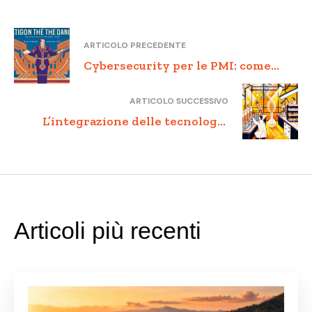
ARTICOLO PRECEDENTE
Cybersecurity per le PMI: come
gestire i rischi informatici e
ARTICOLO SUCCESSIVO
proteggere la tua attività
L’integrazione delle tecnologie
blockchain nella sicurezza della
pubblica amministrazione:
opportunità e sfide
Articoli più recenti