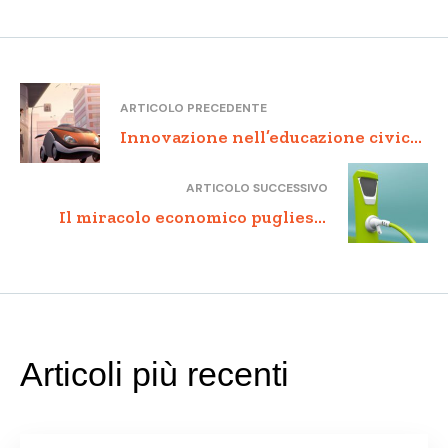
ARTICOLO PRECEDENTE
Innovazione nell’educazione civica:
come promuovere la cultura
ARTICOLO SUCCESSIVO
dell’innovazione tra i cittadini e i
Il miracolo economico pugliese:
dipendenti pubblici della PA.
analisi di un successo regionale
Articoli più recenti