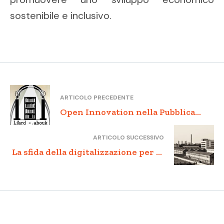
sostenibile e inclusivo.
ARTICOLO PRECEDENTE
Open Innovation nella Pubblica
Amministrazione: una nuova
ARTICOLO SUCCESSIVO
cultura dell’innovazione.
La sfida della digitalizzazione per le
PMI italiane: opportunità e rischi