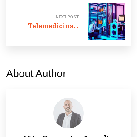
battaglia per la
sicurezza italiana
NEXT POST
Telemedicina e
intelligenza
artificiale: come
stanno cambiando
il rapporto medico-
paziente
About Author