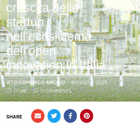
crescita delle
startup
nell’ecosistema
dell’open
innovation in Italia
VITO DOMENICO AMODIO
MAGGIO 8, 2023
0
 LIKE
0
 COMMENTS
SHARE