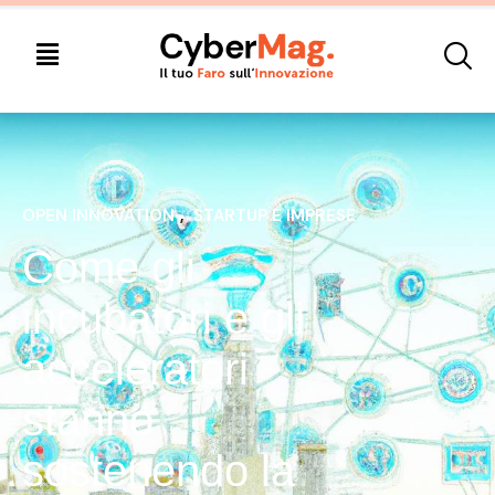
OPEN INNOVATION
, 
STARTUP E IMPRESE
Come gli
incubatori e gli
acceleratori
stanno
sostenendo la