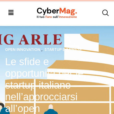
OPEN INNOVATION
, 
STARTUP E IMPRESE
Le sfide e
opportunità per le
startup italiane
nell’approcciarsi
all’open