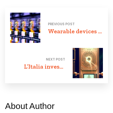
PREVIOUS POST
Wearable devices e
monitoraggio dei
parametri vitali:
come la tecnologia
NEXT POST
indossabile sta
L’Italia investe
cambiando la
nella
nostra salute
cybersicurezza:
come difendersi
dalle minacce
digitali
About Author