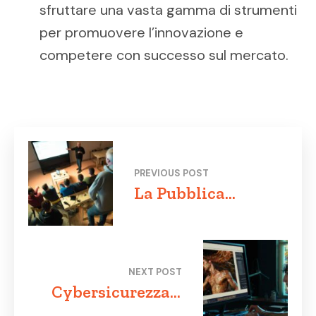
sfruttare una vasta gamma di strumenti
per promuovere l’innovazione e
competere con successo sul mercato.
PREVIOUS POST
La Pubblica
Amministrazione
italiana alla guida
della quarta
NEXT POST
rivoluzione
Cybersicurezza e
industriale
privacy in Italia: le