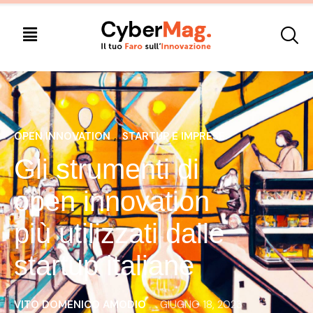
OPEN INNOVATION
, 
STARTUP E IMPRESE
Gli strumenti di
open innovation
più utilizzati dalle
startup italiane
VITO DOMENICO AMODIO
GIUGNO 18, 2023