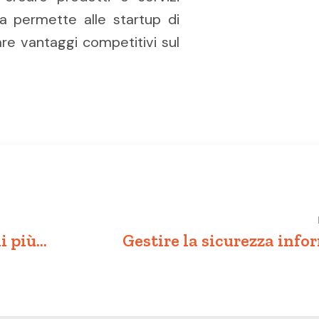
na permette alle startup di
eare vantaggi competitivi sul
ni più
Gestire la sicurezza info
hi
delle PMI: cons
roteggere i
un’efficace stra
cybers