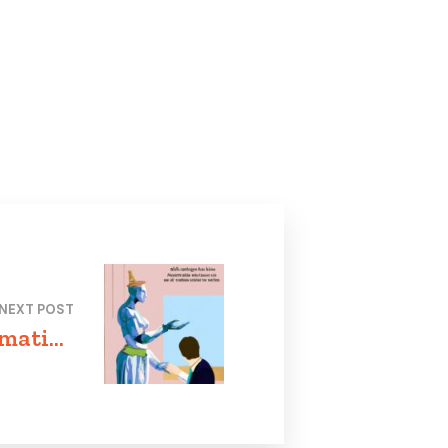
NEXT POST
rmatica
igli per
tegia di
ecurity