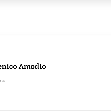
enico Amodio
esa