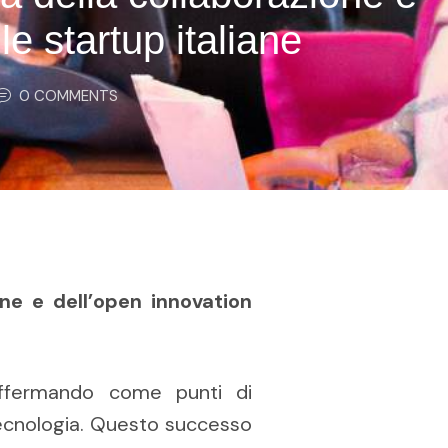
le startup italiane
0
 COMMENTS
one e dell’open innovation
affermando come punti di
 tecnologia. Questo successo