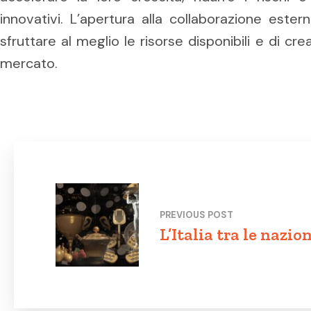
innovativi. L’apertura alla collaborazione ester
sfruttare al meglio le risorse disponibili e di cr
mercato.
PREVIOUS POST
L’Italia tra le nazio
colpite dagli attacc
informatici: come p
propri dati