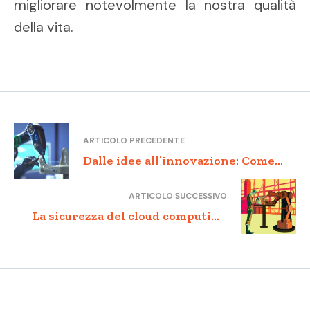
migliorare notevolmente la nostra qualità
della vita.
ARTICOLO PRECEDENTE
Dalle idee all’innovazione: Come
stimolare la creatività e
ARTICOLO SUCCESSIVO
trasformarla in successo
La sicurezza del cloud computing
imprenditoriale
nella pubblica amministrazione:
opportunità e criticità da
affrontare.