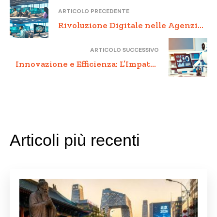
ARTICOLO PRECEDENTE
Rivoluzione Digitale nelle Agenzie
Fiscali: Verso un Futuro
ARTICOLO SUCCESSIVO
Tecnologicamente Avanzato
Innovazione e Efficienza: L’Impatto
della Robotic Process Automation
nella Pubblica Amministrazione
Articoli più recenti