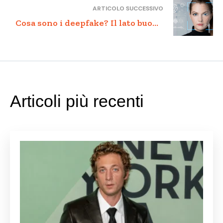
ARTICOLO SUCCESSIVO
Paese che inizia a farci i conti
Cosa sono i deepfake? Il lato buono
della tecnologia per educare e
coinvolgere
Articoli più recenti