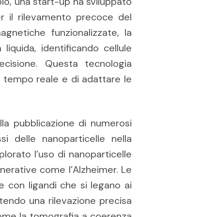
pio, una start-up ha sviluppato
r il rilevamento precoce del
agnetiche funzionalizzate, la
iquida, identificando cellule
ecisione. Questa tecnologia
 tempo reale e di adattare le
lla pubblicazione di numerosi
ssi delle nanoparticelle nella
lorato l’uso di nanoparticelle
enerative come l’Alzheimer. Le
e con ligandi che si legano ai
ntendo una rilevazione precisa
come la tomografia a coerenza