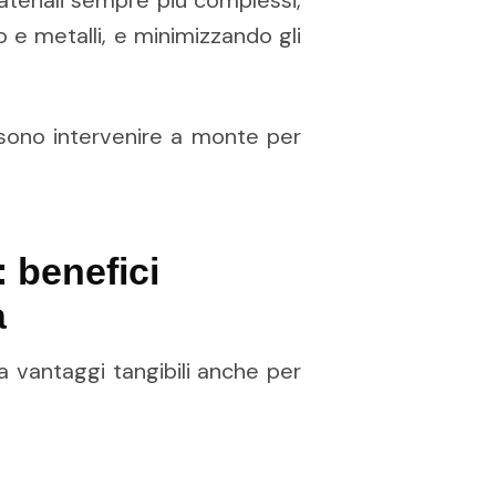
ateriali sempre più complessi,
 e metalli, e minimizzando gli
possono intervenire a monte per
: benefici
à
ta vantaggi tangibili anche per