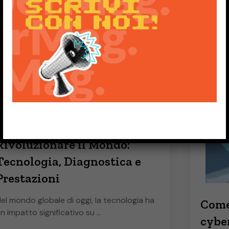
Rivoluzionare il Mondo:
Tecnologia, Diagnostica e
Prestazioni
el mondo globale di oggi, la tecnologia ha
Come
n impatto significativo su …
cybe