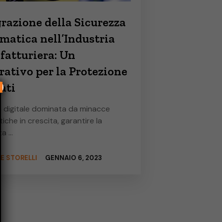
razione della Sicurezza
matica nell’Industria
fatturiera: Un
ativo per la Protezione
ati
×
ra digitale dominata da minacce
iche in crescita, garantire la
za …
E STORELLI
GENNAIO 6, 2023