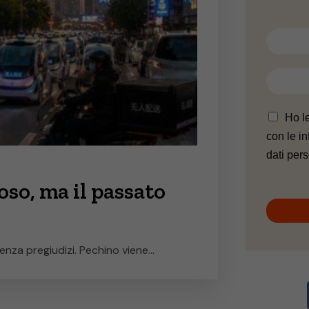
N
o
m
E
e
m
*
a
i
Ho l
l
con le in
*
dati pers
ioso, ma il passato
nza pregiudizi. Pechino viene...