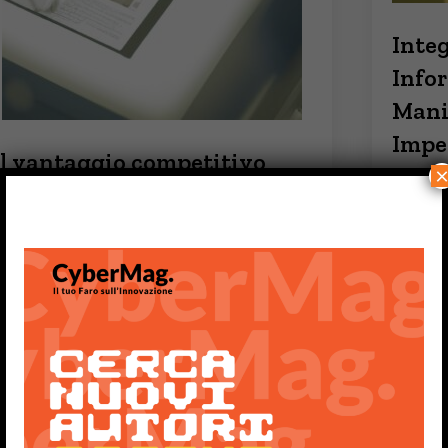
Integ
Infor
Mani
Imper
Il vantaggio competitivo
dei D
delle aziende italiane grazie
In un'e
all’intelligenza artificiale
cibernet
sicurez
l progresso dell'intelligenza artificiale (AI)
ta avendo un impatto significativo su
iverse …
GIUSEPP
IUSEPPE STORELLI
GENNAIO 8, 2023