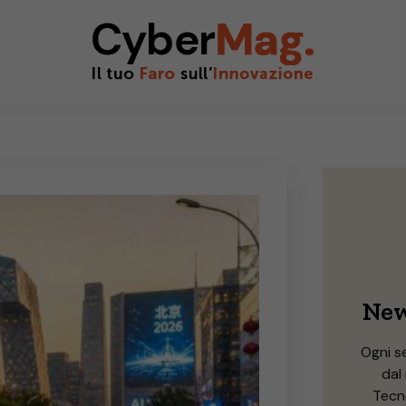
New
Ogni s
dal
Tecno