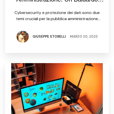
contro le Minacce alla Protezione
Cybersecurity e protezione dei dati sono due
dei Dati
temi cruciali per la pubblica amministrazione
nell'era digitale. Questo articolo esplorerà come
entità governative possono migliorare la loro
resilienza contro cyber attacchi migliorando i
GIUSEPPE STORELLI
MARZO 20, 2023
protocolli …