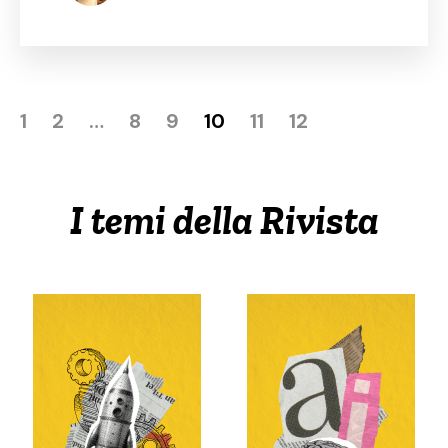
1
2
…
8
9
10
11
12
I temi della Rivista