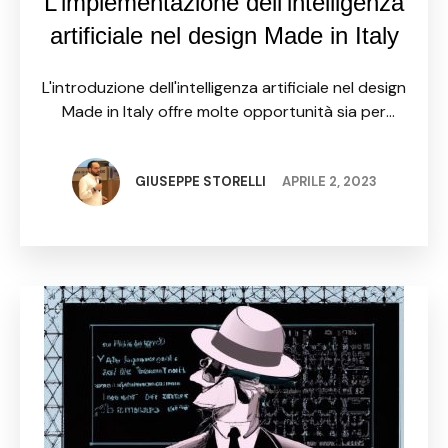
L’implementazione dell’intelligenza
artificiale nel design Made in Italy
L'introduzione dell'intelligenza artificiale nel design
Made in Italy offre molte opportunità sia per
migliorare il processo creativo che per ottenere
prodotti di alta qualità e innovativi. L'AI può essere
utilizzata in diverse …
GIUSEPPE STORELLI
APRILE 2, 2023