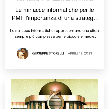
Le minacce informatiche per le
PMI: l’importanza di una strategia
di cybersecurity efficace
Le minacce informatiche rappresentano una sfida
sempre più complessa per le piccole e medie
imprese (PMI). Queste aziende, spesso non
adeguatamente preparate, si trovano di fronte a
una vasta gamma di minacce …
GIUSEPPE STORELLI
APRILE 12, 2023