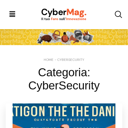
HOME
-
CYBERSECURITY
Categoria:
CyberSecurity