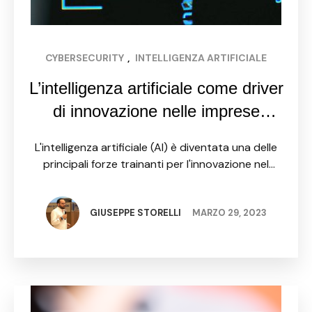
CYBERSECURITY
, 
INTELLIGENZA ARTIFICIALE
L’intelligenza artificiale come driver
di innovazione nelle imprese
italiane
L'intelligenza artificiale (AI) è diventata una delle
principali forze trainanti per l'innovazione nel
panorama economico globale. In Italia, anche le
imprese stanno adottando sempre di più
tecnologie basate sull'AI per migliorare la …
GIUSEPPE STORELLI
MARZO 29, 2023