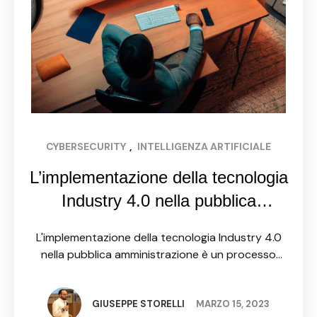
CYBERSECURITY
, 
INTELLIGENZA ARTIFICIALE
L’implementazione della tecnologia
Industry 4.0 nella pubblica
amministrazione: sfide e
L'implementazione della tecnologia Industry 4.0
opportunità
nella pubblica amministrazione è un processo
complesso e delicato che presenta una serie di
sfide da affrontare. Una delle principali difficoltà
risiede nella resistenza al cambiamento da …
GIUSEPPE STORELLI
MARZO 15, 2023