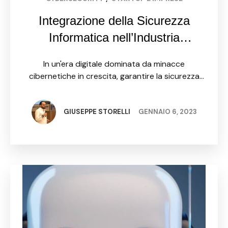
Integrazione della Sicurezza
Informatica nell’Industria
Manifatturiera: Un Imperativo per
In un'era digitale dominata da minacce
la Protezione dei Dati
cibernetiche in crescita, garantire la sicurezza
informatica nell'industria manifatturiera non è
soltanto una necessità, ma un imperativo
strategico. Questo articolo esplora come le
GIUSEPPE STORELLI
GENNAIO 6, 2023
tecniche avanzate di …