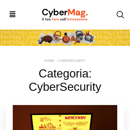
HOME
-
CYBERSECURITY
Categoria:
CyberSecurity