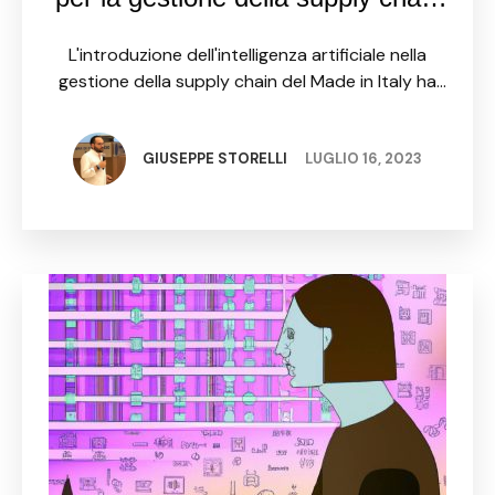
del Made in Italy
L'introduzione dell'intelligenza artificiale nella
gestione della supply chain del Made in Italy ha
portato con sé numerosi vantaggi, che vanno
dalla previsione della domanda alla gestione delle
scorte e alla qualità dei …
GIUSEPPE STORELLI
LUGLIO 16, 2023