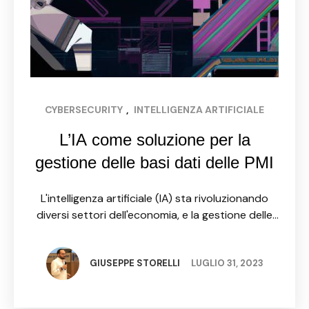
CYBERSECURITY
, 
INTELLIGENZA ARTIFICIALE
L’IA come soluzione per la
gestione delle basi dati delle PMI
L'intelligenza artificiale (IA) sta rivoluzionando
diversi settori dell'economia, e la gestione delle
basi dati delle piccole e medie imprese (PMI) non
fa eccezione. Grazie alle sue potenzialità, l'IA può
offrire soluzioni innovative …
GIUSEPPE STORELLI
LUGLIO 31, 2023