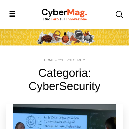
HOME
-
CYBERSECURITY
Categoria:
CyberSecurity