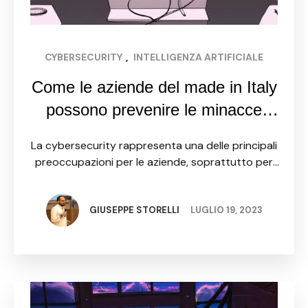
CYBERSECURITY
, 
INTELLIGENZA ARTIFICIALE
Come le aziende del made in Italy
possono prevenire le minacce
interne alla cybersecurity
La cybersecurity rappresenta una delle principali
preoccupazioni per le aziende, soprattutto per
quelle del made in Italy che gestiscono un gran
numero di informazioni sensibili e affidano la
propria reputazione alla sicurezza …
GIUSEPPE STORELLI
LUGLIO 19, 2023