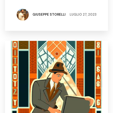
indipendentemente dalla sua dimensione. In un
mondo sempre più interconnesso, le minacce
informatiche stanno diventando sempre più
GIUSEPPE STORELLI
LUGLIO 27, 2023
sofisticate e maligne. I …