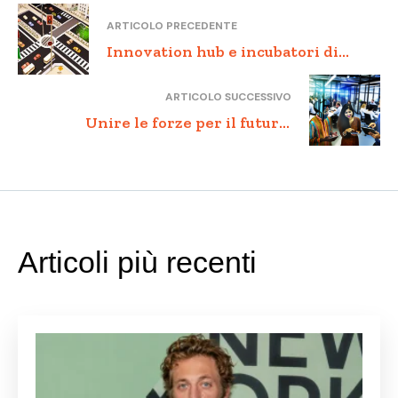
ARTICOLO PRECEDENTE
Innovation hub e incubatori di
startup: come promuovere
ARTICOLO SUCCESSIVO
l’innovazione nelle PMI
Unire le forze per il futuro:
Collaborazione, Conoscenza e
Innovazione
Articoli più recenti