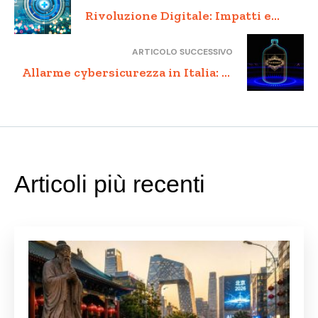
Rivoluzione Digitale: Impatti e
Innovazioni di Tecnologia,
ARTICOLO SUCCESSIVO
Telemedicina e Big Data
Allarme cybersicurezza in Italia: le
strategie per difendersi
Articoli più recenti