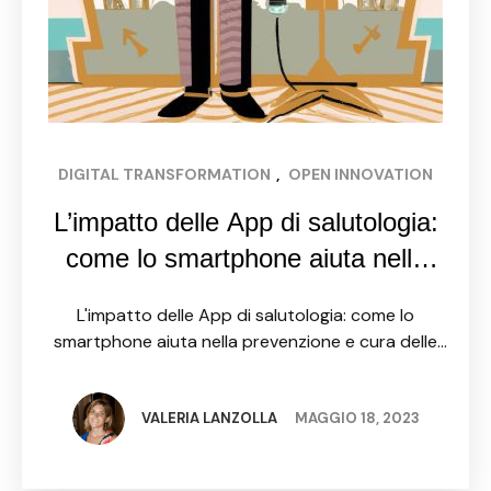
DIGITAL TRANSFORMATION
, 
OPEN INNOVATION
L’impatto delle App di salutologia:
come lo smartphone aiuta nella
prevenzione e cura delle malattie
L'impatto delle App di salutologia: come lo
smartphone aiuta nella prevenzione e cura delle
malattie Da quando sono stati lanciati gli
smartphone sul mercato, la tecnologia ha
rivoluzionato il modo in cui …
VALERIA LANZOLLA
MAGGIO 18, 2023