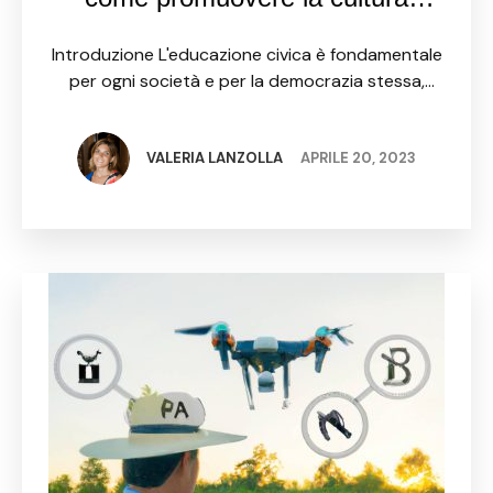
dell’innovazione tra i cittadini e i
Introduzione L'educazione civica è fondamentale
dipendenti pubblici della PA.
per ogni società e per la democrazia stessa,
poiché promuove l'engagement civico e la
partecipazione attiva dei cittadini alla vita
pubblica. L'evoluzione tecnologica degli ultimi
VALERIA LANZOLLA
APRILE 20, 2023
decenni ci …