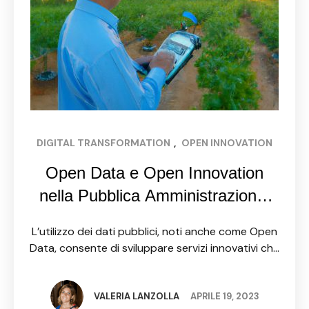
DIGITAL TRANSFORMATION
, 
OPEN INNOVATION
Open Data e Open Innovation
nella Pubblica Amministrazione:
come utilizzare i dati pubblici per
L’utilizzo dei dati pubblici, noti anche come Open
sviluppare servizi innovativi
Data, consente di sviluppare servizi innovativi che
possono migliorare la qualità della vita dei
cittadini e l’efficienza della Pubblica
Amministrazione. L’Open Data è frutto …
VALERIA LANZOLLA
APRILE 19, 2023