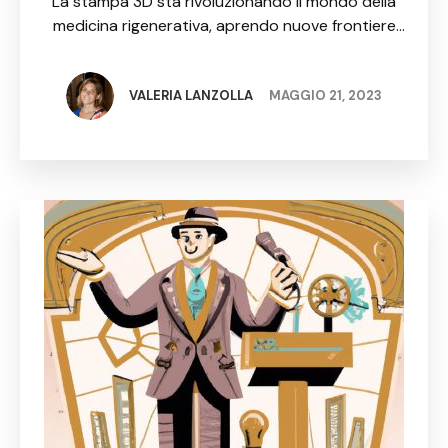
La stampa 3D sta rivoluzionando il mondo della
tissutale
medicina rigenerativa, aprendo nuove frontiere
nella chirurgia e nella terapia tissutale. Grazie a
questa tecnologia, i medici e i ricercatori possono
creare tessuti, organi …
VALERIA LANZOLLA
MAGGIO 21, 2023