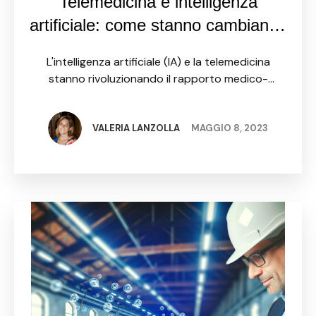
Telemedicina e intelligenza
artificiale: come stanno cambiando
il rapporto medico-paziente
L'intelligenza artificiale (IA) e la telemedicina
stanno rivoluzionando il rapporto medico-
paziente, fornendo nuove opportunità di
assistenza sanitaria e migliorando la qualità della
cura. Queste tecnologie consentono ai medici di
VALERIA LANZOLLA
MAGGIO 8, 2023
avere accesso a …