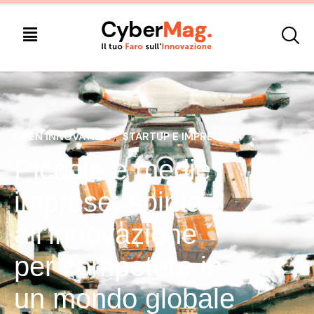
OPEN INNOVATION
, 
STARTUP E IMPRESE
Piccole e medie
imprese: spinta
all’innovazione
per competere in
un mondo globale