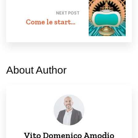
Innovazione nel
NEXT POST
Mondo Moderno
Come le startup
italiane stanno
sfruttando l’open
innovation per
crescere
About Author
Vito Domenico Amodio