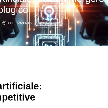
ologico
0
 COMMENTS
rtificiale:
petitive