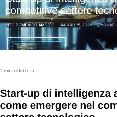
competitive settore tecn
VITO DOMENICO AMODIO
MAGGIO 25, 2024
0
 LIKE
2
min. di lettura
Start-up di intelligenza a
come emergere nel com