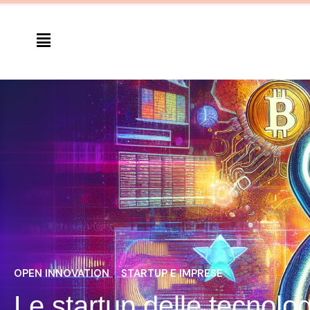
OPEN INNOVATION
, 
STARTUP E IMPRESE
Le startup delle tecnol