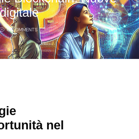
digitale
0
 COMMENTS
gie
rtunità nel