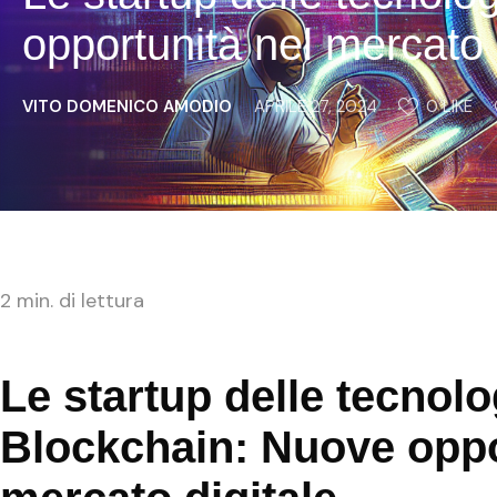
opportunità nel mercato 
VITO DOMENICO AMODIO
APRILE 27, 2024
0
 LIKE
2
min. di lettura
Le startup delle tecnolo
Blockchain: Nuove oppo